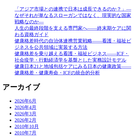
「アジア市場との連携で日本は成長できるのか？」―
なぜそれが単なるスローガンではなく、現実的な国家
戦略なのか―
人生の最終段階を支える専門家へ——終末期ケアに関
わる資格ガイド
健康格差時代の自治体連携営業戦略――看護・福祉ビ
ジネスを公共領域に実装する方法
健康格差を乗り越える看護・福祉ビジネス――ICF・
社会疫学・行動経済学を基盤とした実務設計モデル
健康日本21と地域包括ケアにみる日本の健康政策――
健康格差・健康寿命・ICFの統合的分析
アーカイブ
2026年6月
2026年4月
2026年3月
2026年2月
2010年10月
2010年7月