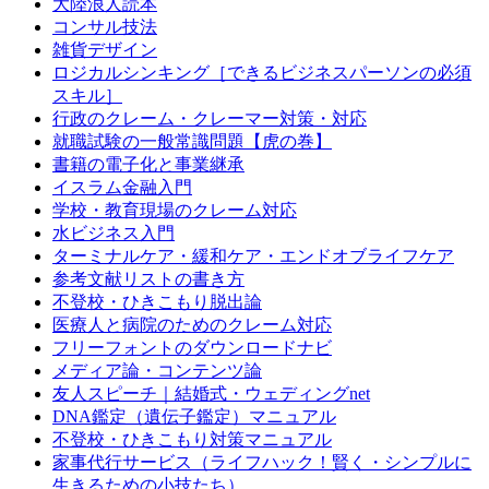
大陸浪人読本
コンサル技法
雑貨デザイン
ロジカルシンキング［できるビジネスパーソンの必須
スキル］
行政のクレーム・クレーマー対策・対応
就職試験の一般常識問題【虎の巻】
書籍の電子化と事業継承
イスラム金融入門
学校・教育現場のクレーム対応
水ビジネス入門
ターミナルケア・緩和ケア・エンドオブライフケア
参考文献リストの書き方
不登校・ひきこもり脱出論
医療人と病院のためのクレーム対応
フリーフォントのダウンロードナビ
メディア論・コンテンツ論
友人スピーチ｜結婚式・ウェディングnet
DNA鑑定（遺伝子鑑定）マニュアル
不登校・ひきこもり対策マニュアル
家事代行サービス（ライフハック！賢く・シンプルに
生きるための小技たち）