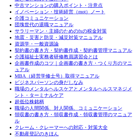
中古マンションの購入ポイント・注意点
イノベーション・技術経営（mot）ノート
介護コミュニケーション
団塊世代の退職マニュアル
サラリーマン・主婦のためのfxの税金対策
地震・災害と防災・減災対策マニュアル
資源学・一般資源論
契約書の書き方・契約書作成・契約書管理マニュアル
介護福祉士実務者研修教員講習会とは
企画書作成のコツ｜企画書の書き方・つくり方のマニ
ュアル
MBA（経営学修士号）取得マニュアル
ビジネスパーソンの身だしなみ
職場のメンタルヘルスケアとメンタルヘルスマネジメ
ント・ターミナルケア
超低位株銘柄
職場の人間関係、対人関係、コミュニケーション
領収書の書き方・領収書作成・領収書管理のマニュア
ル
クレーム・クレーマーへの対応・対策大全
不動産登記のきほん