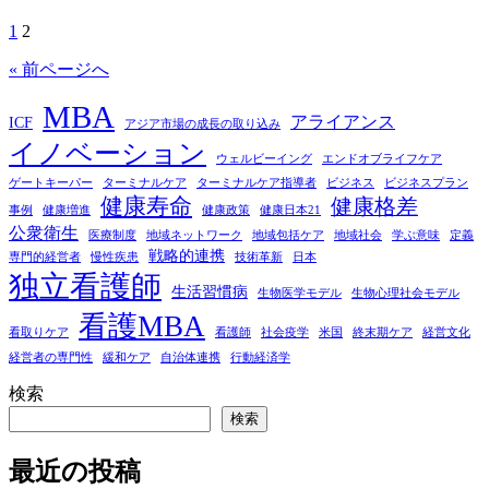
1
2
投
稿
« 前ページへ
の
MBA
アライアンス
ICF
アジア市場の成長の取り込み
ペ
イノベーション
ウェルビーイング
エンドオブライフケア
ー
ゲートキーパー
ターミナルケア
ターミナルケア指導者
ビジネス
ビジネスプラン
健康寿命
健康格差
ジ
事例
健康増進
健康政策
健康日本21
公衆衛生
医療制度
地域ネットワーク
地域包括ケア
地域社会
学ぶ意味
定義
送
戦略的連携
専門的経営者
慢性疾患
技術革新
日本
り
独立看護師
生活習慣病
生物医学モデル
生物心理社会モデル
看護MBA
看取りケア
看護師
社会疫学
米国
終末期ケア
経営文化
経営者の専門性
緩和ケア
自治体連携
行動経済学
検索
検索
最近の投稿