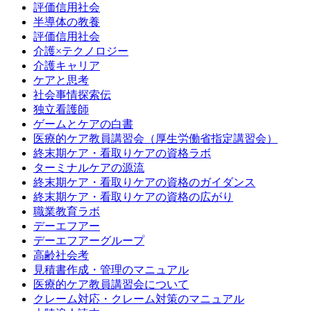
評価信用社会
半導体の教養
評価信用社会
介護×テクノロジー
介護キャリア
ケアと思考
社会事情探索伝
独立看護師
ゲームとケアの白書
医療的ケア教員講習会（厚生労働省指定講習会）
終末期ケア・看取りケアの資格ラボ
ターミナルケアの源流
終末期ケア・看取りケアの資格のガイダンス
終末期ケア・看取りケアの資格の広がり
職業教育ラボ
デーエフアー
デーエフアーグループ
高齢社会考
見積書作成・管理のマニュアル
医療的ケア教員講習会について
クレーム対応・クレーム対策のマニュアル