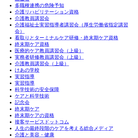
多職種連携の危険予知
介護リハビリテーション資格
介護教員講習会
介護福祉士実習指導者講習会（厚生労働省指定講習
会）
看取りとターミナルケア研修・終末期ケア資格
終末期ケア資格
医療的ケア教員講習会（上級）
実務者研修教員講習会（上級）
介護教員講習会（上級）
けあの学校
実習指導
実習指導
科学技術の安全保障
ケアと科学技術
記念会
終末期ケア
終末期ケアの資格
接客サービスドットコム
人生の最終段階のケアを考える総合メディア
介護と美容・健康