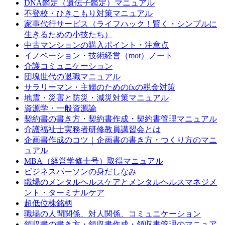
DNA鑑定（遺伝子鑑定）マニュアル
不登校・ひきこもり対策マニュアル
家事代行サービス（ライフハック！賢く・シンプルに
生きるための小技たち）
中古マンションの購入ポイント・注意点
イノベーション・技術経営（mot）ノート
介護コミュニケーション
団塊世代の退職マニュアル
サラリーマン・主婦のためのfxの税金対策
地震・災害と防災・減災対策マニュアル
資源学・一般資源論
契約書の書き方・契約書作成・契約書管理マニュアル
介護福祉士実務者研修教員講習会とは
企画書作成のコツ｜企画書の書き方・つくり方のマニ
ュアル
MBA（経営学修士号）取得マニュアル
ビジネスパーソンの身だしなみ
職場のメンタルヘルスケアとメンタルヘルスマネジメ
ント・ターミナルケア
超低位株銘柄
職場の人間関係、対人関係、コミュニケーション
領収書の書き方・領収書作成・領収書管理のマニュア