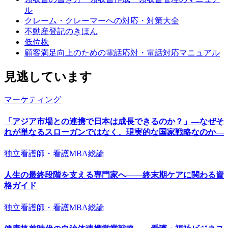
ル
クレーム・クレーマーへの対応・対策大全
不動産登記のきほん
低位株
顧客満足向上のための電話応対・電話対応マニュアル
見逃しています
マーケティング
「アジア市場との連携で日本は成長できるのか？」―なぜそ
れが単なるスローガンではなく、現実的な国家戦略なのか―
独立看護師・看護MBA総論
人生の最終段階を支える専門家へ——終末期ケアに関わる資
格ガイド
独立看護師・看護MBA総論