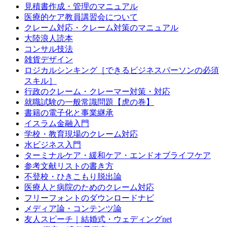
見積書作成・管理のマニュアル
医療的ケア教員講習会について
クレーム対応・クレーム対策のマニュアル
大陸浪人読本
コンサル技法
雑貨デザイン
ロジカルシンキング［できるビジネスパーソンの必須
スキル］
行政のクレーム・クレーマー対策・対応
就職試験の一般常識問題【虎の巻】
書籍の電子化と事業継承
イスラム金融入門
学校・教育現場のクレーム対応
水ビジネス入門
ターミナルケア・緩和ケア・エンドオブライフケア
参考文献リストの書き方
不登校・ひきこもり脱出論
医療人と病院のためのクレーム対応
フリーフォントのダウンロードナビ
メディア論・コンテンツ論
友人スピーチ｜結婚式・ウェディングnet