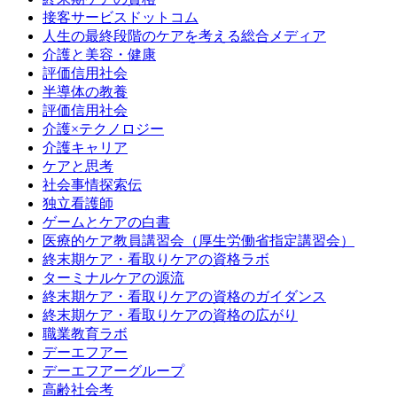
接客サービスドットコム
人生の最終段階のケアを考える総合メディア
介護と美容・健康
評価信用社会
半導体の教養
評価信用社会
介護×テクノロジー
介護キャリア
ケアと思考
社会事情探索伝
独立看護師
ゲームとケアの白書
医療的ケア教員講習会（厚生労働省指定講習会）
終末期ケア・看取りケアの資格ラボ
ターミナルケアの源流
終末期ケア・看取りケアの資格のガイダンス
終末期ケア・看取りケアの資格の広がり
職業教育ラボ
デーエフアー
デーエフアーグループ
高齢社会考