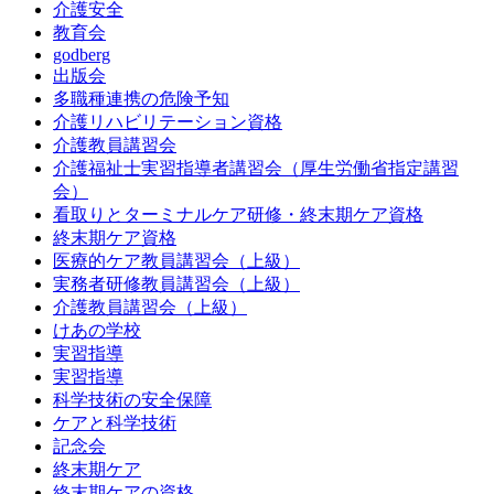
介護安全
教育会
godberg
出版会
多職種連携の危険予知
介護リハビリテーション資格
介護教員講習会
介護福祉士実習指導者講習会（厚生労働省指定講習
会）
看取りとターミナルケア研修・終末期ケア資格
終末期ケア資格
医療的ケア教員講習会（上級）
実務者研修教員講習会（上級）
介護教員講習会（上級）
けあの学校
実習指導
実習指導
科学技術の安全保障
ケアと科学技術
記念会
終末期ケア
終末期ケアの資格