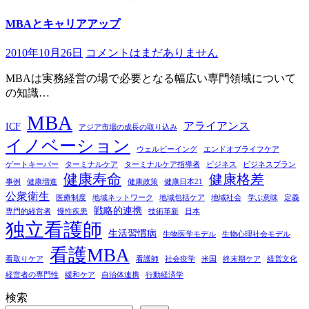
MBAとキャリアアップ
2010年10月26日
コメントはまだありません
MBAは実務経営の場で必要となる幅広い専門領域について
の知識…
MBA
アライアンス
ICF
アジア市場の成長の取り込み
イノベーション
ウェルビーイング
エンドオブライフケア
ゲートキーパー
ターミナルケア
ターミナルケア指導者
ビジネス
ビジネスプラン
健康寿命
健康格差
事例
健康増進
健康政策
健康日本21
公衆衛生
医療制度
地域ネットワーク
地域包括ケア
地域社会
学ぶ意味
定義
戦略的連携
専門的経営者
慢性疾患
技術革新
日本
独立看護師
生活習慣病
生物医学モデル
生物心理社会モデル
看護MBA
看取りケア
看護師
社会疫学
米国
終末期ケア
経営文化
経営者の専門性
緩和ケア
自治体連携
行動経済学
検索