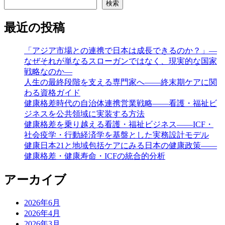
検索
最近の投稿
「アジア市場との連携で日本は成長できるのか？」―
なぜそれが単なるスローガンではなく、現実的な国家
戦略なのか―
人生の最終段階を支える専門家へ——終末期ケアに関
わる資格ガイド
健康格差時代の自治体連携営業戦略――看護・福祉ビ
ジネスを公共領域に実装する方法
健康格差を乗り越える看護・福祉ビジネス――ICF・
社会疫学・行動経済学を基盤とした実務設計モデル
健康日本21と地域包括ケアにみる日本の健康政策――
健康格差・健康寿命・ICFの統合的分析
アーカイブ
2026年6月
2026年4月
2026年3月